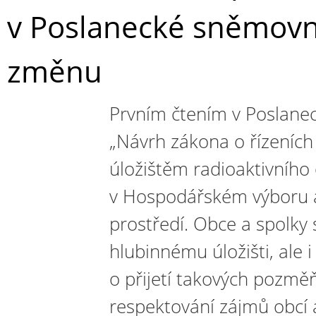
v Poslanecké sněmovně
změnu
Prvním čtením v Poslane
„Návrh zákona o řízeních
úložištěm radioaktivního
v Hospodářském výboru a
prostředí. Obce a spolky 
hlubinnému úložišti, ale i
o přijetí takových pozměň
respektování zájmů obcí a