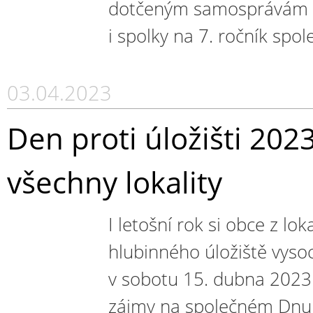
dotčeným samosprávám ne
i spolky na 7. ročník spol
03.04.2023
Den proti úložišti 202
všechny lokality
I letošní rok si obce z lo
hlubinného úložiště vyso
v sobotu 15. dubna 202
zájmy na společném Dnu pr