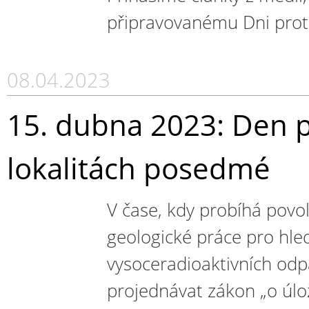
připravovanému Dni proti 
08.04.2023
15. dubna 2023: Den pr
lokalitách posedmé
V čase, kdy probíhá pov
geologické práce pro hle
vysoceradioaktivních od
projednávat zákon „o úlož