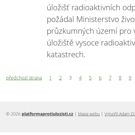
úložišť radioaktivních o
požádal Ministerstvo živo
průzkumných území pro 
úložiště vysoce radioakti
katastrech.
předchozí strana
1
2
3
4
5
6
7
8
9
© 2026
platformaprotiulozisti.cz
|
Mapa webu
|
Vytvořil Adam D