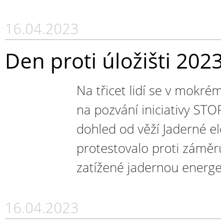
16.04.2023
Den proti úložišti 202
Na třicet lidí se v mokr
na pozvání iniciativy ST
dohled od věží Jaderné e
protestovalo proti záměru 
zatížené jadernou energet
16.04.2023