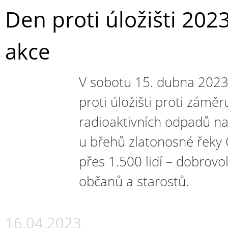
Den proti úložišti 202
akce
V sobotu 15. dubna 2023
proti úložišti proti záměr
radioaktivních odpadů n
u břehů zlatonosné řeky O
přes 1.500 lidí – dobrovo
občanů a starostů.
16.04.2023