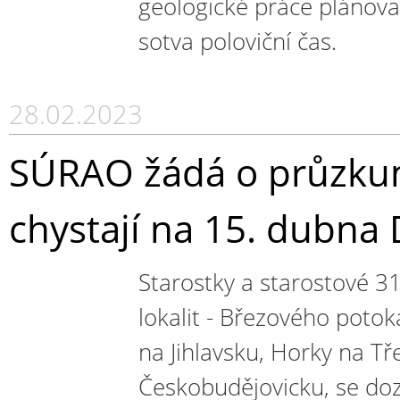
geologické práce plánov
sotva poloviční čas.
28.02.2023
SÚRAO žádá o průzkumy
chystají na 15. dubna 
Starostky a starostové 3
lokalit - Březového poto
na Jihlavsku, Horky na Tř
Českobudějovicku, se doz