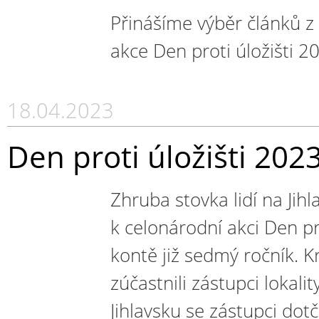
Přinášíme výběr článků z 
akce Den proti úložišti 2
18.04.2023
Den proti úložišti 202
Zhruba stovka lidí na Jihl
k celonárodní akci Den pr
kontě již sedmý ročník. K
zúčastnili zástupci lokal
Jihlavsku se zástupci dotč