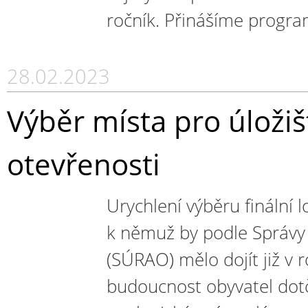
ročník. Přinášíme program
28.02.2023
Výběr místa pro úloži
otevřenosti
Urychlení výběru finální l
k němuž by podle Správy 
(SÚRAO) mělo dojít již v
budoucnost obyvatel dotč