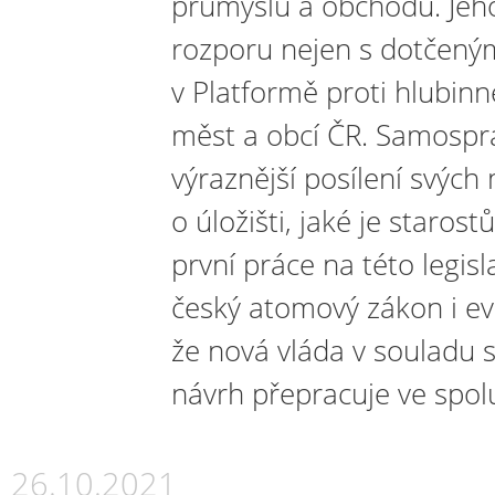
průmyslu a obchodu. Jeh
rozporu nejen s dotčený
v Platformě proti hlubinn
měst a obcí ČR. Samospr
výraznější posílení svých
o úložišti, jaké je staro
první práce na této legisl
český atomový zákon i e
že nová vláda v souladu s
návrh přepracuje ve spol
26.10.2021