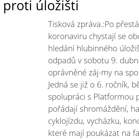
proti úložišti
Tisková zpráva.:Po přes
koronaviru chystají se ob
hledání hlubinného úloži
odpadů v sobotu 9. dub
oprávněné záj-my na spol
Jedná se již o 6. ročník, 
spolupráci s Platformou p
pořádají shromáždění, ha
cyklojízdu, vycházku, konc
které mají poukázat na fa