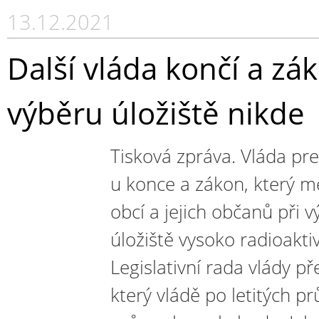
13.12.2021
Další vláda končí a zá
výběru úložiště nikde
Tisková zpráva. Vláda pr
u konce a zákon, který mě
obcí a jejich občanů při 
úložiště vysoko radioakti
Legislativní rada vlády p
který vládě po letitých pr