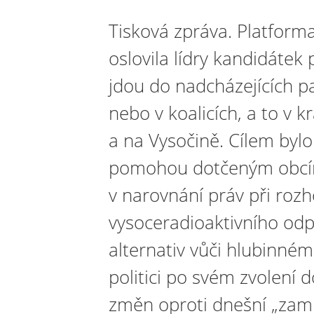
Tisková zpráva. Platforma
oslovila lídry kandidátek p
jdou do nadcházejících 
nebo v koalicích, a to v 
a na Vysočině. Cílem bylo 
pomohou dotčeným obcím
v narovnání práv při roz
vysoceradioaktivního odp
alternativ vůči hlubinné
politici po svém zvolení d
změn oproti dnešní „zamrz