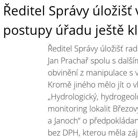
Ředitel Správy úložišť
postupy úřadu ještě kl
Ředitel Správy úložišť r
Jan Prachař spolu s další
obvinění z manipulace s 
Kromě jiného mělo jít o 
„Hydrologický, hydrogeo
monitoring lokalit Březo
a Janoch“ o předpokláda
bez DPH, kterou měla zá