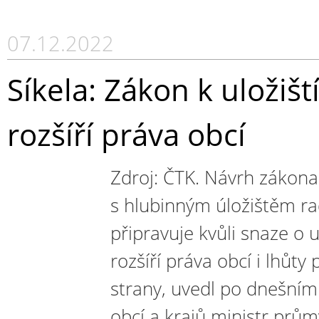
07.12.2022
Síkela: Zákon k uložiš
rozšíří práva obcí
Zdroj: ČTK. Návrh zákona 
s hlubinným úložištěm ra
připravuje kvůli snaze o u
rozšíří práva obcí i lhůty 
strany, uvedl po dnešním
obcí a krajů ministr prům