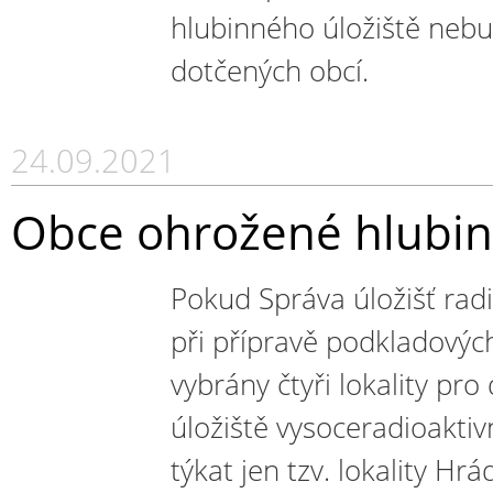
hlubinného úložiště neb
dotčených obcí.
24.09.2021
Obce ohrožené hlubin
Pokud Správa úložišť rad
při přípravě podkladových
vybrány čtyři lokality pro
úložiště vysoceradioakti
týkat jen tzv. lokality Hr