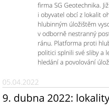
firma SG Geotechnika. Již
i obyvatel obcí z lokali
hlubinným úložištěm vys
v odborně nestranný post
ránu. Platforma proti hlu
politici splnili své sliby a 
hledání a povolování úlož
05.04.2022
9. dubna 2022: lokalit