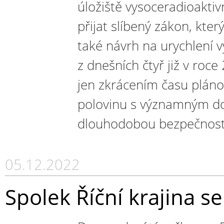
úložiště vysoceradioakti
přijat slíbený zákon, kter
také návrh na urychlení vý
z dnešních čtyř již v ro
jen zkrácením času pláno
polovinu s významným d
dlouhodobou bezpečnost 
05.12.2022
Spolek Říční krajina s