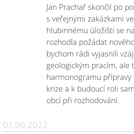
Jan Prachař skončil po p
s veřejnými zakázkami ve
hlubinnému úložišti se n
rozhodla požádat nového 
bychom rádi vyjasnili vz
geologickým pracím, ale
harmonogramu přípravy ú
krize a k budoucí roli s
obcí při rozhodování.
01.06.2022