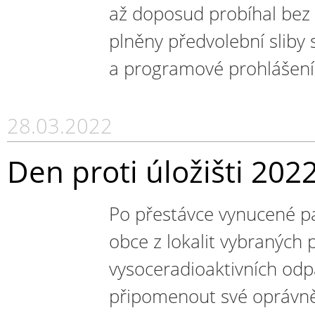
až doposud probíhal bez 
plněny předvolební sliby 
a programové prohlášení 
28.03.2022
Den proti úložišti 202
Po přestávce vynucené pa
obce z lokalit vybraných 
vysoceradioaktivních od
připomenout své oprávn