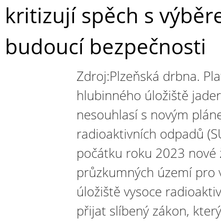
kritizují spěch s výběr
budoucí bezpečnosti
Zdroj:Plzeňská drbna. Pl
hlubinného úložiště jad
nesouhlasí s novým pláne
radioaktivních odpadů (
počátku roku 2023 nové 
průzkumných území pro 
úložiště vysoce radioakt
přijat slíbený zákon, který