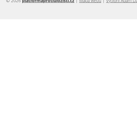
© 2026
platformaprotiulozisti.cz
|
Mapa webu
|
Vytvořil Adam D