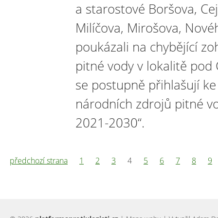
a starostové Boršova, Cej
Milíčova, Mirošova, Nov
poukázali na chybějící z
pitné vody v lokalitě pod 
se postupně přihlašují ke
národních zdrojů pitné vo
2021-2030“.
předchozí strana
1
2
3
4
5
6
7
8
9