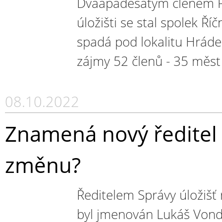
Dvaapadesátým členem P
úložišti se stal spolek Ří
spadá pod lokalitu Hráde
zájmy 52 členů - 35 měst 
08.10.2022
Znamená nový ředitel 
změnu?
Ředitelem Správy úložišť
byl jmenován Lukáš Vond