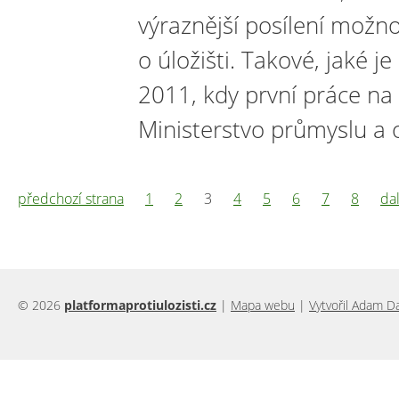
výraznější posílení možn
o úložišti. Takové, jaké 
2011, kdy první práce na
Ministerstvo průmyslu a
předchozí strana
1
2
3
4
5
6
7
8
dal
© 2026
platformaprotiulozisti.cz
|
Mapa webu
|
Vytvořil Adam D