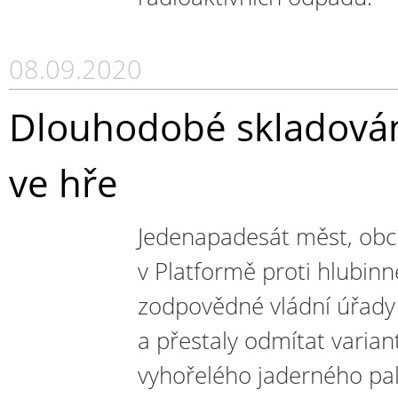
08.09.2020
Dlouhodobé skladován
ve hře
Jedenapadesát měst, obc
v Platformě proti hlubinn
zodpovědné vládní úřady 
a přestaly odmítat varia
vyhořelého jaderného pali