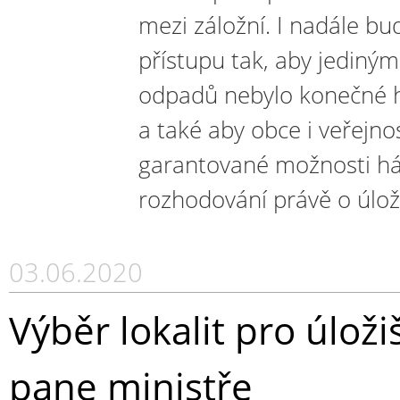
mezi záložní. I nadále b
přístupu tak, aby jediný
odpadů nebylo konečné hl
a také aby obce i veřejn
garantované možnosti háj
rozhodování právě o úloži
03.06.2020
Výběr lokalit pro úloži
pane ministře