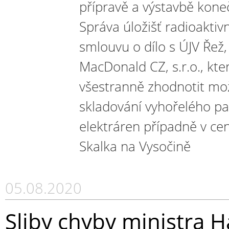
přípravě a výstavbě kone
Správa úložišť radioakti
smlouvu o dílo s ÚJV Řež,
MacDonald CZ, s.r.o., kt
všestranně zhodnotit m
skladování vyhořelého pa
elektráren případně v c
Skalka na Vysočině
05.08.2020
Sliby chyby ministra H