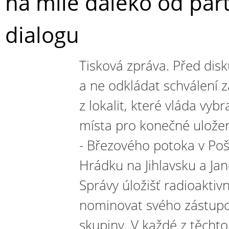
na míle daleko od par
dialogu
Tisková zpráva. Před disku
a ne odkládat schválení
z lokalit, které vláda vyb
místa pro konečné ulože
- Březového potoka v Poš
Hrádku na Jihlavsku a Ja
Správy úložišť radioakti
nominovat svého zástupce
skupiny. V každé z těchto