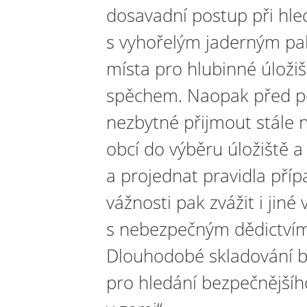
dosavadní postup při hled
s vyhořelým jaderným pal
místa pro hlubinné úložiš
spěchem. Naopak před po
nezbytné přijmout stále n
obcí do výběru úložiště a
a projednat pravidla pří
vážnosti pak zvážit i jiné
s nebezpečným dědictvím
Dlouhodobé skladování b
pro hledání bezpečnějšího