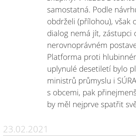
samostatná. Podle návrhu
obdrželi (přílohou), však
dialog nemá jít, zástupci 
nerovnoprávném postaven
Platforma proti hlubinném
uplynulé desetiletí bylo 
ministrů průmyslu i SÚRA
s obcemi, pak přinejmenší
by měl nejprve spatřit sv
23.02.2021