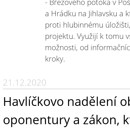
- Březového potoka v Po
a Hrádku na Jihlavsku a k
proti hlubinnému úložišti
projektu. Využijí k tomu 
možnosti, od informačníc
kroky.
21.12.2020
Havlíčkovo nadělení ob
oponentury a zákon, kt