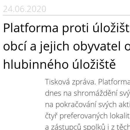
24.06.2020
Platforma proti úložišt
obcí a jejich obyvate
hlubinného úložiště
Tisková zpráva. Platforma
dnes na shromáždění svý
na pokračování svých akt
čtyř preferovaných lokali
a zástupců spolků i z těc