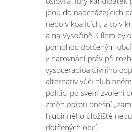
oslovila lídry kandidátek p
jdou do nadcházejících 
nebo v koalicích, a to v 
a na Vysočině. Cílem bylo 
pomohou dotčeným obcím
v narovnání práv při roz
vysoceradioaktivního odp
alternativ vůči hlubinné
politici po svém zvolení d
změn oproti dnešní „zamrz
hlubinného úložiště neb
dotčených obcí.