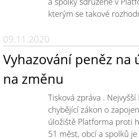
a spolky sdružené v Platf
kterým se takové rozhodnu
09.11.2020
Vyhazování peněz na úl
na změnu
Tisková zpráva . Nejvyšší 
chybějící zákon o zapoje
úložiště Platforma proti 
51 měst, obcí a spolků j