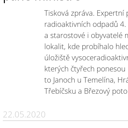
Tisková zpráva. Expertní 
radioaktivních odpadů 4. 
a starostové i obyvatelé 
lokalit, kde probíhalo hl
úložiště vysoceradioaktiv
kterých čtyřech ponesou 
to Janoch u Temelína, Hr
Třebíčsku a Březový poto
22.05.2020