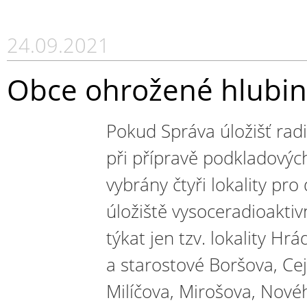
24.09.2021
Obce ohrožené hlubin
Pokud Správa úložišť rad
při přípravě podkladových
vybrány čtyři lokality pro
úložiště vysoceradioakti
týkat jen tzv. lokality Hr
a starostové Boršova, Cej
Milíčova, Mirošova, Nov