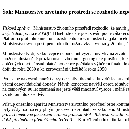
Šok: Ministerstvo životního prostředí se rozhodlo n
Tisková zpráva
- Ministerstvo životního prostředí rozhodlo, že návrh
s výhledem po roce 2050)“
[1]nebude dále posuzován podle zákona o p
Platforma proti hlubinnému úložišti tento krok ministerstva jako úče
Ministerstvo svým postupem odmítlo požadavky a výhrady 26 obcí, 12 
Ministerstvo tvrdí, že koncepce nebude mít významný vliv na životní
možnost dostatečně prozkoumat a zhodnotit geologické prostředí, které
dotčených obcí. Dosud platná koncepce počítala s výběrem finální lok
dojít do roku 2030 a ke zprovoznění úložiště k roku 2050.
Podstatné navýšení množství vysoceaktivního odpadu v důsledku ambi
všemi odpovídajícími dopady. Návrh koncepce navýšil oproti té stávaj
na celkových 80 let znamená ale ještě větší množství vysoce i méně ra
vzniknout úložiště dvě.
Přístup dnešního aparátu Ministerstva životního prostředí ostře kon
byly vždy hodnoceny plným procesem v souladu se zákonem. Minister
provést opětovné posouzení v rámci procesu SEA. Takovou zásadní zm
době předmětem předběžného šetření).“
K rozšíření o lokalitu Jano