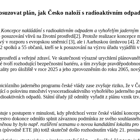
eposuzovat plán, jak Česko naloží s radioaktivním odp
„Koncepce nakládání s radioaktivním odpadem a vyhořelým jaderným p
osuzování vlivů na životní prostředí[2]. Protože realizace koncepce mů
lový v rozporu s evropskou směrnicí [3], ale i Aarhuskou úmluvou [4]. Z
spolků a 55 občanů, kteří se k posuzování na výzvu úřadu vyjádřili v 
 prostředí a veřejné zdraví. Ve skutečnosti výrazné urychlení plánova
 tvoří rozhodující bezpečnostní bariéru, a tím zvyšuje pravděpodobnost 
ality pro úložiště v roce 2025 a jeho zprovozněním do roku 2065, nový 
ciózního jaderného programu české vlády zase zvyšuje riziko, že v Če
ící o polovinu množství vysoceradioaktivního vyhořelého jaderného pal
dioaktivních odpadů. Státní úřady již odmítly vyřadit z plánu vznik tz
trastuje s postupem v minulosti, kdy předchozí verze české vládní kon
stvo dokonce odmítlo splnit závaznou podmínku ze svého souhlasného
ěnou by bylo např. rozšíření seznamu o novou kandidátní lokalitu pr
ch (původně ETE jih) totiž skutečně došlo rozhodnutím vlády 21. prosin