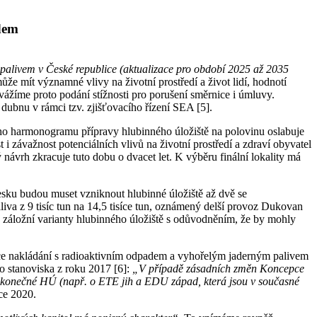
adem
alivem v České republice (aktualizace pro období 2025 až 2035
že mít významné vlivy na životní prostředí a život lidí, hodnotí
vážíme proto podání stížnosti pro porušení směrnice i úmluvy.
dubnu v rámci tzv. zjišťovacího řízení SEA [5].
ného harmonogramu přípravy hlubinného úložiště na polovinu oslabuje
i závažnost potenciálních vlivů na životní prostředí a zdraví obyvatel
návrh zkracuje tuto dobu o dvacet let. K výběru finální lokality má
sku budou muset vzniknout hlubinné úložiště až dvě se
iva z 9 tisíc tun na 14,5 tisíce tun, oznámený delší provoz Dukovan
v. záložní varianty hlubinného úložiště s odůvodněním, že by mohly
cepce nakládání s radioaktivním odpadem a vyhořelým jaderným palivem
 stanoviska z roku 2017 [6]:
„V případě zásadních změn Koncepce
o konečné HÚ (např. o ETE jih a EDU západ, která jsou v současné
ce 2020.