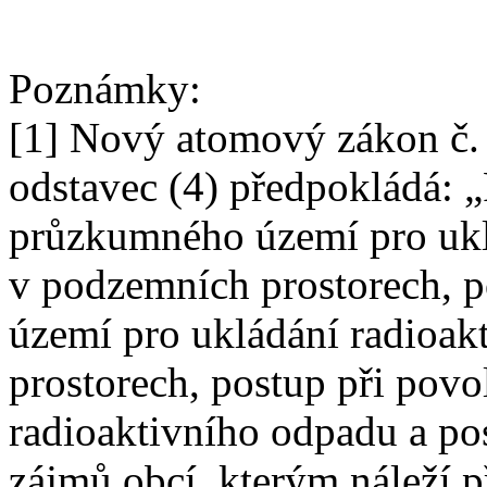
Poznámky:
[1] Nový atomový zákon č. 
odstavec (4) předpokládá: „
průzkumného území pro ukl
v podzemních prostorech, p
území pro ukládání radioa
prostorech, postup při povo
radioaktivního odpadu a post
zájmů obcí, kterým náleží p