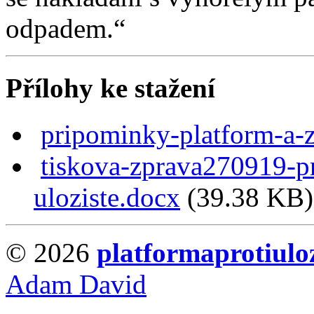
odpadem.“
Přílohy ke stažení
pripominky-platform-a-z
tiskova-zprava270919-p
uloziste.docx
(39.38 KB)
© 2026
platformaprotiuloz
Adam David