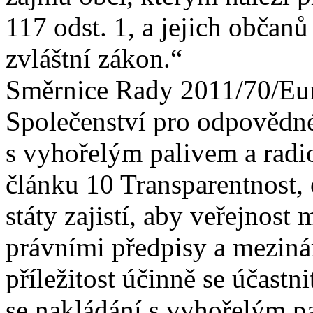
117 odst. 1, a jejich občanů
zvláštní zákon.“
Směrnice Rady 2011/70/Eur
Společenství pro odpovědné
s vyhořelým palivem a rad
článku 10 Transparentnost,
státy zajistí, aby veřejnost
právními předpisy a mezin
příležitost účinně se účastn
se nakládání s vyhořelým p