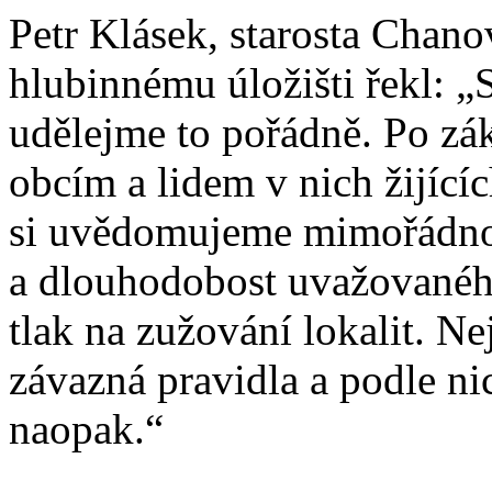
Petr Klásek, starosta Chano
hlubinnému úložišti řekl: „
udělejme to pořádně. Po zák
obcím a lidem v nich žijíc
si uvědomujeme mimořádnos
a dlouhodobost uvažovaného 
tlak na zužování lokalit. Ne
závazná pravidla a podle ni
naopak.“